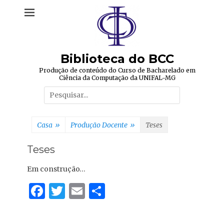
Pular
para
o
conteúdo
Biblioteca do BCC
Produção de conteúdo do Curso de Bacharelado em
Ciência da Computação da UNIFAL-MG
Pesquisar
por:
Casa
»
Produção Docente
»
Teses
Teses
Em construção…
F
T
E
C
a
w
m
o
c
it
ai
m