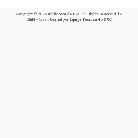
e
te
l
p
Copyright © 2026
Biblioteca do BCC
. All Rights Reserved. | A
b
r
ar
Child - Clean Journal por
Equipe Técnica do DCC
o
ti
o
lh
k
ar